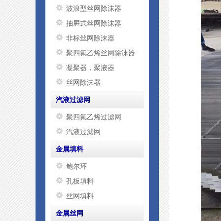
波浪型丝网除沫器
抽屉式丝网除沫器
非标丝网除沫器
聚四氟乙烯丝网除沫器
凝聚器，聚液器
丝网除沫器
汽液过滤网
聚四氟乙烯过滤网
汽液过滤网
金属填料
鲍尔环
孔板填料
丝网填料
金属丝网