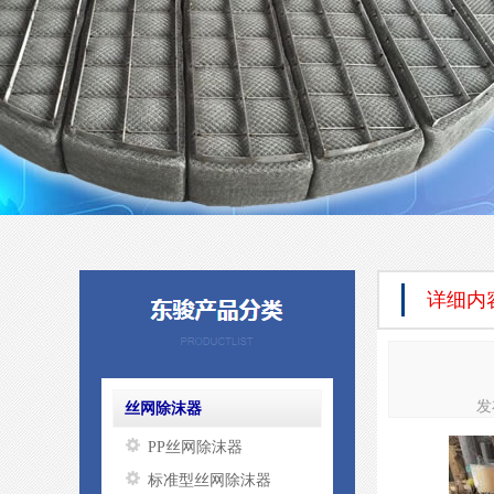
详细内
发
丝网除沫器
PP丝网除沫器
标准型丝网除沫器