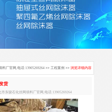
官网,电话:13905269264
>>
工程案例
>>
浏览详细内容
备发货
,兴化市东骏石化丝网填料厂官网,电话:13905269264