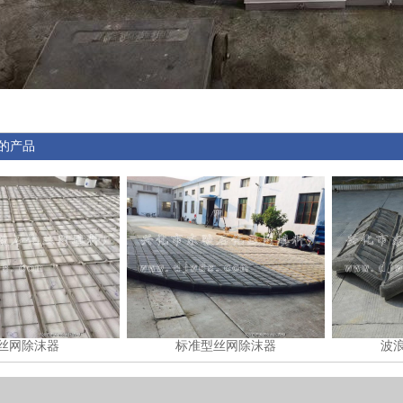
的产品
P丝网除沫器
标准型丝网除沫器
波