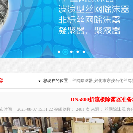
容
您现在的位置：
丝网除沫器,兴化市东骏石化丝网填料厂
DN5800折流板除雾器准
布时间： 2023-08-07 15:31:22 被阅览数： 2481 次 来源： 丝网除沫器