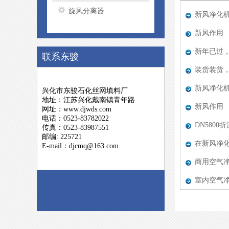
旋风分离器
新风净化
新风作用
新年已过
联系东骏
装货装货
新风净化
兴化市东骏石化丝网填料厂
地址：江苏兴化戴南镇青年路
新风作用
网址：www.djwds.com
电话：0523-83782022
DN580
传真：0523-83987551
邮编: 225721
在新风净
E-mail：djcmq@163.com
商用空气净
室内空气净