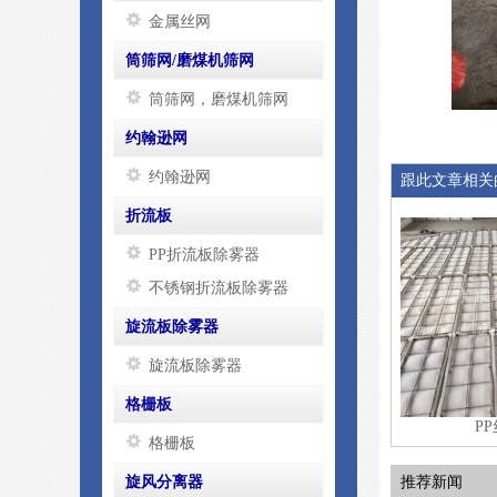
金属丝网
筒筛网/磨煤机筛网
筒筛网，磨煤机筛网
约翰逊网
约翰逊网
跟此文章相关
折流板
PP折流板除雾器
不锈钢折流板除雾器
旋流板除雾器
旋流板除雾器
格栅板
P
格栅板
旋风分离器
推荐新闻