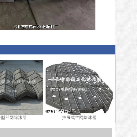
浪型丝网除沫器
抽屉式丝网除沫器