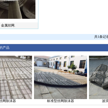
金属丝网.
共1条记
的产品
P丝网除沫器
标准型丝网除沫器
波