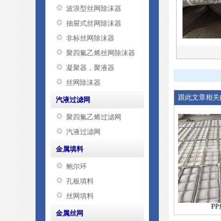
波浪型丝网除沫器
抽屉式丝网除沫器
非标丝网除沫器
聚四氟乙烯丝网除沫器
凝聚器，聚液器
丝网除沫器
跟此文章相关
汽液过滤网
聚四氟乙烯过滤网
汽液过滤网
金属填料
鲍尔环
孔板填料
丝网填料
P
金属丝网