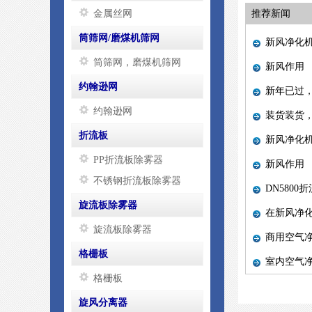
金属丝网
推荐新闻
筒筛网/磨煤机筛网
新风净化
筒筛网，磨煤机筛网
新风作用
约翰逊网
新年已过
约翰逊网
装货装货
折流板
新风净化
PP折流板除雾器
新风作用
不锈钢折流板除雾器
DN580
旋流板除雾器
在新风净
旋流板除雾器
商用空气净
格栅板
室内空气净
格栅板
旋风分离器