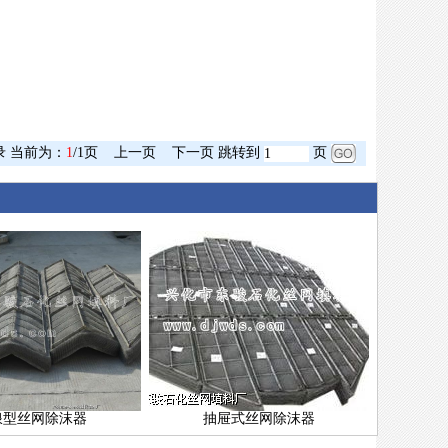
录 当前为：
1
/1页
上一页
下一页 跳转到
页
浪型丝网除沫器
抽屉式丝网除沫器