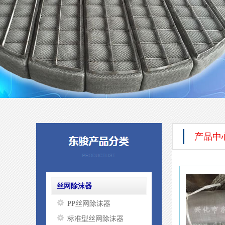
产品中
丝网除沫器
PP丝网除沫器
标准型丝网除沫器