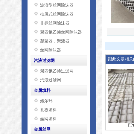
波浪型丝网除沫器
抽屉式丝网除沫器
非标丝网除沫器
聚四氟乙烯丝网除沫器
凝聚器，聚液器
丝网除沫器
跟此文章相关
汽液过滤网
聚四氟乙烯过滤网
汽液过滤网
金属填料
鲍尔环
孔板填料
丝网填料
P
金属丝网