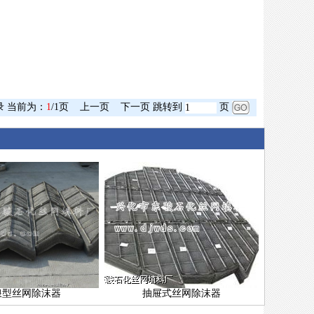
录 当前为：
1
/1页
上一页
下一页 跳转到
页
浪型丝网除沫器
抽屉式丝网除沫器