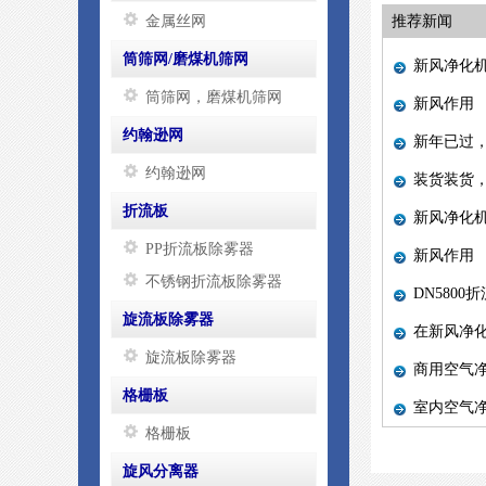
金属丝网
推荐新闻
筒筛网/磨煤机筛网
新风净化
筒筛网，磨煤机筛网
新风作用
约翰逊网
新年已过
约翰逊网
装货装货
折流板
新风净化
PP折流板除雾器
新风作用
不锈钢折流板除雾器
DN580
旋流板除雾器
在新风净
旋流板除雾器
商用空气净
格栅板
室内空气净
格栅板
旋风分离器