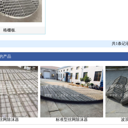
格栅板.
共1条记
的产品
P丝网除沫器
标准型丝网除沫器
波