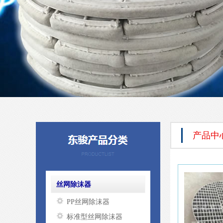
产品中
丝网除沫器
PP丝网除沫器
标准型丝网除沫器