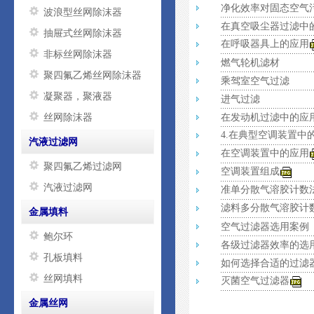
净化效率对固态空气污染
波浪型丝网除沫器
在真空吸尘器过滤中
抽屉式丝网除沫器
在呼吸器具上的应用
非标丝网除沫器
燃气轮机滤材
聚四氟乙烯丝网除沫器
乘驾室空气过滤
凝聚器，聚液器
进气过滤
丝网除沫器
在发动机过滤中的应
4.在典型空调装置中
汽液过滤网
在空调装置中的应用
聚四氟乙烯过滤网
空调装置组成
汽液过滤网
准单分散气溶胶计数
滤料多分散气溶胶计
金属填料
空气过滤器选用案例
鲍尔环
各级过滤器效率的选
孔板填料
如何选择合适的过滤
丝网填料
灭菌空气过滤器
金属丝网