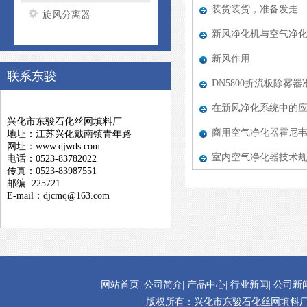
装货装货，准备发走
旋风分离器
新风净化机与空气净
新风作用
联系东骏
DN5800折流板除雾
在新风净化系统中的
兴化市东骏石化丝网填料厂
商用空气净化器霍尼韦
地址：江苏兴化戴南镇青年路
网址：www.djwds.com
室内空气净化器技术规格
电话：0523-83782022
传真：0523-83987551
邮编: 225721
E-mail：djcmq@163.com
网站首页
|
公司简介
|
产品中心
|
行业新闻
|
公司新
版权所有：兴化市东骏石化丝网填料厂 