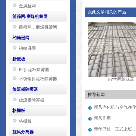
金属丝网
跟此文章相关的产品
筒筛网/磨煤机筛网
筒筛网，磨煤机筛网
约翰逊网
约翰逊网
折流板
PP折流板除雾器
不锈钢折流板除雾器
PP丝网除沫器
旋流板除雾器
推荐新闻
旋流板除雾器
新风净化机与空气净
格栅板
新风作用
格栅板
新年已过，正式上班
旋风分离器