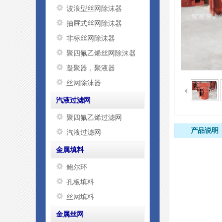
波浪型丝网除沫器
抽屉式丝网除沫器
非标丝网除沫器
聚四氟乙烯丝网除沫器
凝聚器，聚液器
丝网除沫器
汽液过滤网
聚四氟乙烯过滤网
产品说明
汽液过滤网
金属填料
鲍尔环
孔板填料
丝网填料
金属丝网