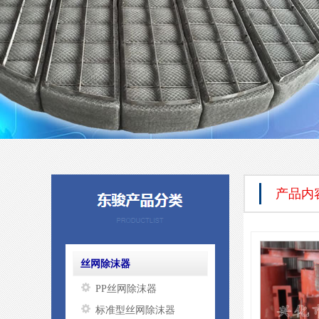
产品内
丝网除沫器
PP丝网除沫器
标准型丝网除沫器